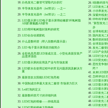
白色发光二极管可望取代白炽灯
8段数码管
LED发光
半导体发光器件（led常识）---之一
小功率发光
半导体发光器件（led常识）---之二
深紫外线发
09年科学
LED显示屏\LED电子显示屏用硅橡胶\环氧树脂
"新型发光
AB胶\聚氨酯AB胶等
步
LED用环氧树脂封装料的研究
全球有机发
LED全自动灌胶机
国内发光二
数码管的矩
什么是数码管（即八段数码显示器）
全球首款替
LED 电子显示屏系统功能简介
发光二极管
LED产业洗
全彩色高亮度LED渐成主流，小型化表面安装产
LED行业
品需求强劲
LED荧光
LED显示屏的应用及产业与市场发展
恶性竞争致
闭？
LED胶水在使用过程中的常见问题原因及解决方
案
未来LED
怎样评估L
最新首款太阳能LED灯泡亮相
LED显示
中国制成功率最大发光二极管 市场潜力巨大
LED显示
LED显示
Led灯泡的定义
LED发光
最新数码管尺寸的详细列表
LED发光
LED发光
LED灯泡的维修——持续高温
LED发光管
LED灯带的维修之防静电