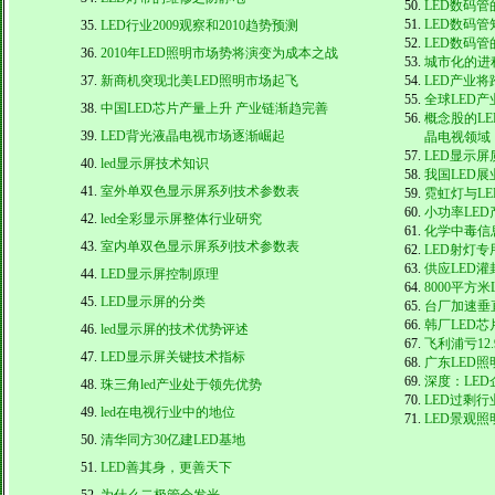
LED数码
LED数码
LED行业2009观察和2010趋势预测
LED数码
2010年LED照明市场势将演变为成本之战
城市化的进
新商机突现北美LED照明市场起飞
LED产业
全球LED
中国LED芯片产量上升 产业链渐趋完善
概念股的L
LED背光液晶电视市场逐渐崛起
晶电视领域
LED显示
led显示屏技术知识
我国LED展
室外单双色显示屏系列技术参数表
霓虹灯与L
小功率LE
led全彩显示屏整体行业研究
化学中毒信
室内单双色显示屏系列技术参数表
LED射灯
供应LED灌
LED显示屏控制原理
8000平方
LED显示屏的分类
台厂加速垂
韩厂LED
led显示屏的技术优势评述
飞利浦亏12
LED显示屏关键技术指标
广东LED
深度：LE
珠三角led产业处于领先优势
LED过剩
led在电视行业中的地位
LED景观
清华同方30亿建LED基地
LED善其身，更善天下