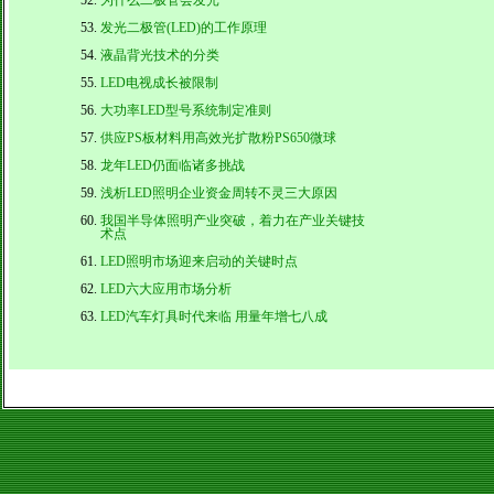
为什么二极管会发光
发光二极管(LED)的工作原理
液晶背光技术的分类
LED电视成长被限制
大功率LED型号系统制定准则
供应PS板材料用高效光扩散粉PS650微球
龙年LED仍面临诸多挑战
浅析LED照明企业资金周转不灵三大原因
我国半导体照明产业突破，着力在产业关键技
术点
LED照明市场迎来启动的关键时点
LED六大应用市场分析
LED汽车灯具时代来临 用量年增七八成