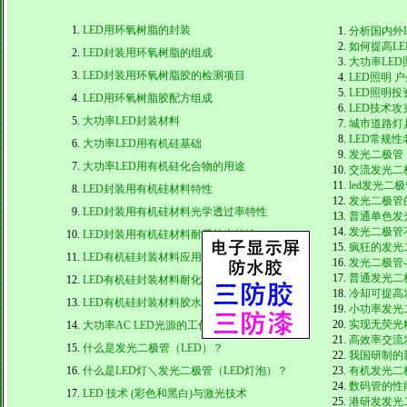
LED用环氧树脂的封装
分析国内外
如何提高L
LED封装用环氧树脂的组成
大功率LE
LED封装用环氧树脂胶的检测项目
LED照明 
LED照明投
LED用环氧树脂胶配方组成
LED技术
大功率LED封装材料
城市道路灯
LED常规
大功率LED用有机硅基础
发光二极管
大功率LED用有机硅化合物的用途
交流发光二
led发光二
LED封装用有机硅材料特性
发光二极管
LED封装用有机硅材料光学透过率特性
普通单色发
发光二极管
LED封装用有机硅材料耐紫外光特性
疯狂的发光
LED有机硅封装材料应用原理及分析
发光二极管
普通发光二
LED有机硅封装材料耐化学品性能表
冷却可提高
LED有机硅封装材料胶水的使用方法及防范
小功率发光
实现无荧光
大功率AC LED光源的工作原理
高效率交流
什么是发光二极管（LED）？
我国研制的
什么是LED灯＼发光二极管（LED灯泡）？
有机发光二
数码管的性
LED 技术 (彩色和黑白)与激光技术
港研发发光