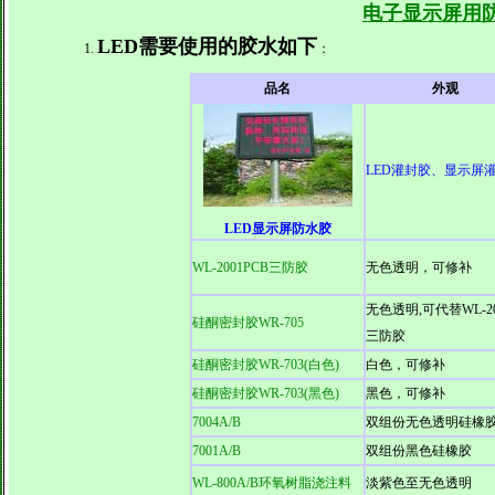
电子显示屏用
LED需要使用的胶水如下
：
品名
外观
LED灌封胶、显示屏灌
LED显示屏防水胶
WL-2001PCB三防胶
无色透明，可修补
无色透明,可代替WL-20
硅酮密封胶
WR-705
三防胶
硅酮密封胶
WR-703(白色)
白色，可修补
硅酮密封胶
WR-703(黑色)
黑色，可修补
7004A/B
双组份
无色透明
硅橡
7001A/B
双组份
黑色
硅橡胶
WL-800A/B环氧树脂浇注料
淡紫色至无色透明