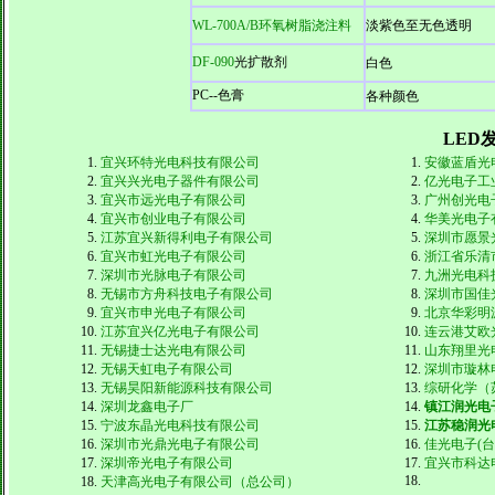
WL-700A/B环氧树脂浇注料
淡紫色至无色透明
DF-090
光扩散剂
白色
PC--色膏
各种颜色
LED
宜兴环特光电科技有限公司
安徽蓝盾光
宜兴兴光电子器件有限公司
亿光电子工
宜兴市远光电子有限公司
广州创光电
宜兴市创业电子有限公司
华美光电子
江苏宜兴新得利电子有限公司
深圳市愿景
宜兴市虹光电子有限公司
浙江省乐清
深圳市光脉电子有限公司
九洲光电科
无锡市方舟科技电子有限公司
深圳市国佳
宜兴市申光电子有限公司
北京华彩明
江苏宜兴亿光电子有限公司
连云港艾欧
无锡捷士达光电有限公司
山东翔里光
无锡天虹电子有限公司
深圳市璇林
无锡昊阳新能源科技有限公司
综研化学（
深圳龙鑫电子厂
镇江润光电
宁波东晶光电科技有限公司
江苏稳润光
深圳市光鼎光电子有限公司
佳光电子(台
深圳帝光电子有限公司
宜兴市科达
天津高光电子有限公司（总公司）