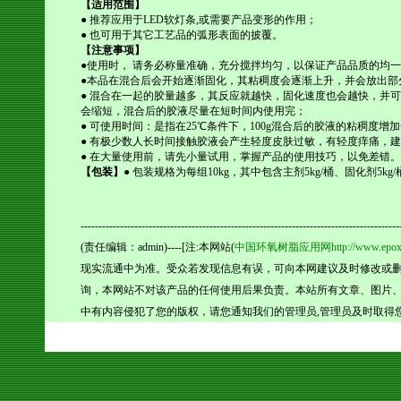
【适用范围】
● 推荐应用于
LED
软灯条
,
或需要产品变形的作用；
● 也可用于其它工艺品的弧形表面的披覆。
【注意事项】
●使用时， 请务必称量准确，充分搅拌均匀，以保证产品品质的均
●本品在混合后会开始逐渐固化，其粘稠度会逐渐上升，并会放出部
● 混合在一起的胶量越多，其反应就越快，固化速度也会越快，并
会缩短，混合后的胶液尽量在短时间内使用完；
● 可使用时间：是指在
25
℃条件下，
100g
混合后的胶液的粘稠度增加
● 有极少数人长时间接触胶液会产生轻度皮肤过敏，有轻度痒痛，
● 在大量使用前，请先小量试用，掌握产品的使用技巧，以免差错。
【包装】
● 包装规格为每组
10kg
，其中包含主剂
5kg/
桶、固化剂
5kg/
-----------------------------------------------------------------------------------------
(责任编辑：admin)----[注:本网站(
中国环氧树脂应用网http://www.epoxy
现实流通中为准。受众若发现信息有误，可向本网建议及时修改或
询，本网站不对该产品的任何使用后果负责。本站所有文章、图片、
中有内容侵犯了您的版权，请您通知我们的管理员,管理员及时取得