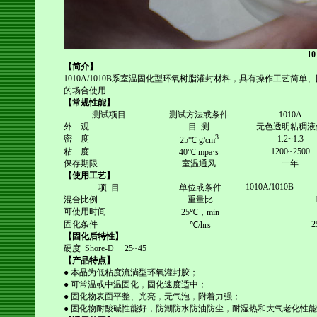
10
【简介】
1010A/1010B
系室温固化型环氧树脂灌封材料，具有操作工艺简单、
的场合使用
.
【常规性能】
测试项目
测试方法或条件
1010A
外
观
目
测
无色透明粘稠液
3
密
度
1.2~1.3
25℃ g/cm
粘
度
1200~2500
40℃ mpa·s
保存期限
室温通风
一年
【使用工艺】
1010A/1010B
项
目
单位或条件
混合比例
重量比
可使用时间
25℃
，
min
固化条件
2
℃/hrs
【固化后特性】
硬度
Shore-D 25~45
【产品特点】
● 本品为低粘度流淌型环氧灌封胶；
● 可常温或中温固化，固化速度适中；
● 固化物表面平整、光亮，无气泡，附着力强；
● 固化物耐酸碱性能好，防潮防水防油防尘，耐湿热和大气老化性