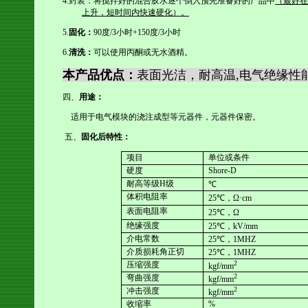
4.
封装：将搅拌好的混合胶水逐个倒入预先准备好的产品中
（最好在
上升，短时间内快速硬化）。
5.
固化：
90
度
/3
小时
+150
度
/
3
小时
6.
清洗：
可以使用丙酮或无水酒精。
本产品优点：
表面光洁，耐高温
,
电气绝缘性
四、
用途：
适用于电气模块的浇注成型等元器件，元器件保密。
五、
固化后特性：
项目
单位或条件
硬度
Shore-D
耐高等级
H
级
℃
体积电阻率
25
℃，
Ω·cm
表面电阻率
25
℃，
Ω
绝缘强度
25
℃，
kV/mm
介电常数
25
℃，
1MHZ
介质损耗角正切
25
℃，
1MHZ
2
压缩强度
kgf/mm
2
弯曲强度
kgf/mm
2
冲击强度
kgf/mm
收缩率
%