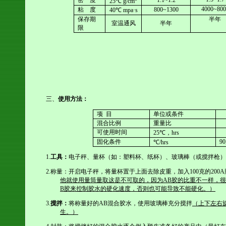
密
度
1.1~1.2
25
℃
g/cm
4000~800
粘
度
800~1300
40
℃
mpa·s
保存期
半年
室温通风
半年
限
三、
使用方法：
项
目
单位或条件
混合比例
重量比
可使用时间
25
℃，
hrs
固化条件
90
℃
/hrs
1.
工具：
电子秤、量杯（如：塑料杯、纸杯）、玻璃棒（或搅拌枪）
2.
称量：开启电子秤，将量杯置于上面去除皮重，加入
100
克的
200A
他就使用量筒量取这是不可取的，因为
AB
胶的比重不一样，很
B
胶来控制胶水的硬化速度，否则也可能导致不能硬化。）
3.
搅拌：
将称量好的
AB
混合胶水，使用玻璃棒充分搅拌
（上下左右
生。）