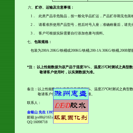
六、
贮存、运输及注意事项：
1
．
此类产品非危险品，按一般化学品贮运，产品贮存期见包装
2
．
请看准所使用产品型号，然后对号入座；准确称量后，请充
3
．
客户可根据实际需要自行添加色膏与填料。
七、
包装规格：
包装为
200A:20KG/
铁桶或
200KG/
铁桶
;200-1A:30KG/
铁桶
,200B
塑
*
注：
以上性能数据为该产品于湿度
70%
、温度
25
℃时测试之典型数
敬请客户使用时，以实测数据为准。
备
注：以上性能数据为该产品于湿度
70%
、温度
25℃
时测试之典型
敬请客户使用时，以实测数据为准。
联系人：
金银山 先生 13956285366
邮箱:jys88@163.com
QQ:16098718