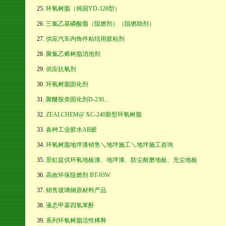
环氧树脂（韩国YD-128型）
三氯乙基磷酸脂（阻燃剂）（阻燃助剂）
供应汽车内饰件粘结用胶粘剂
聚氯乙烯树脂消泡剂
供应抗氧剂
环氧树脂固化剂
聚醚胺类固化剂D-230...
ZEALCHEM@ XC-240新型环氧树脂
各种工业胶水AB胶
环氧树脂地坪漆销售＼地坪施工＼地坪施工咨询
景虹提供环氧地板漆、地坪漆、防尘耐磨地板、无尘地板
高效环保阻燃剂 BT-93W
销售玻璃钢原材料产品
液态甲基四氢苯酐
系列环氧树脂活性稀释