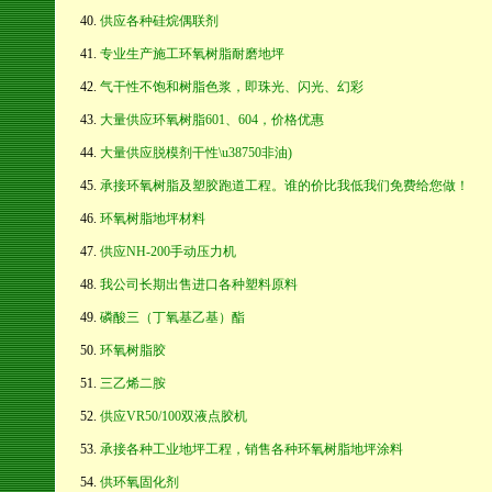
供应各种硅烷偶联剂
专业生产施工环氧树脂耐磨地坪
气干性不饱和树脂色浆，即珠光、闪光、幻彩
大量供应环氧树脂601、604，价格优惠
大量供应脱模剂干性\u38750非油)
承接环氧树脂及塑胶跑道工程。谁的价比我低我们免费给您做！
环氧树脂地坪材料
供应NH-200手动压力机
我公司长期出售进口各种塑料原料
磷酸三（丁氧基乙基）酯
环氧树脂胶
三乙烯二胺
供应VR50/100双液点胶机
承接各种工业地坪工程，销售各种环氧树脂地坪涂料
供环氧固化剂