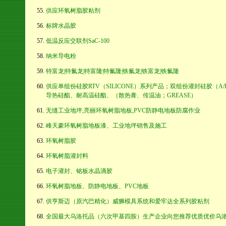
供应环氧树脂胶粘剂
标牌水晶胶
低温反应交联剂SaC-100
纳米导电粉
特富龙|特氟龙|特富隆|特氟隆|铁氟龙|铁富龙|铁氟隆
供应单组份硅胶RTV（SILICONE）系列产品；双组份灌封硅胶（A
导热硅酯、耐高温硅酯、（散热膏、传温油；GREASE）
无缝工业地坪,亮丽环氧树脂地板,PVC防静电地板防腐作业
峰天豪环氧树脂地板漆、工业地坪销售及施工
环氧树脂胶
环氧树脂灌封料
电子灌封、铭板水晶滴胶
环氧树脂地板、防静电地板、PVC地板
供亨斯迈（原汽巴精化）威狮模具系统和爱牢达全系列胶粘剂
全国最大乌洛托品（六次甲基四胺）生产企业向您推荐优质优价乌