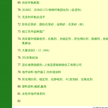
供应环氧树脂
2E4MZ、2E4MZ-CN 咪唑环氧固化剂（促进剂）
无溶剂环氧自流平
彩色石英砂，圆粒石英砂，金刚砂，石英砂（粉）
镇江市丹徒树脂厂
供应紫外线吸收剂，抗氧剂，光稳定剂，荧光增白剂，阻燃剂，热
蓖麻油
大量供应E－12（604）
202含氢硅油
适任者牌脱模剂--上海适度能精细化工有限公司
地坪涂料 地坪施工 内外墙涂料
荧光增白剂、稳定剂、抗静电剂、AC发泡粉、抗氧化剂
塑料原料,橡胶,酸类
水性环地坪漆系列